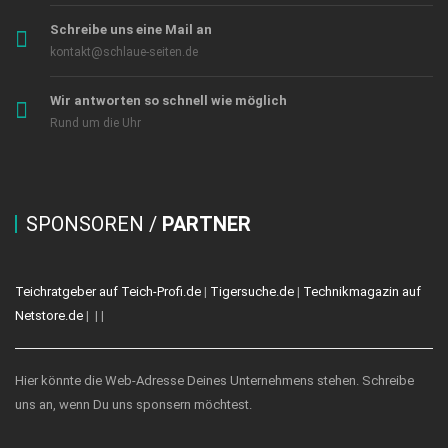
Schreibe uns eine Mail an
kontakt@schlaue-seiten.de
Wir antworten so schnell wie möglich
Rund um die Uhr
SPONSOREN /
PARTNER
Teichratgeber auf Teich-Profi.de
|
Tigersuche.de
|
Technikmagazin auf
Netstore.de
|
|
|
Hier könnte die Web-Adresse Deines Unternehmens stehen. Schreibe
uns an, wenn Du uns sponsern möchtest.