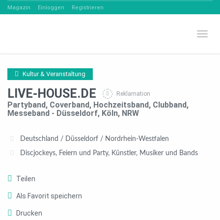
Magazin
Einloggen
Registrieren
Umsch
Kultur & Veranstaltung
LIVE-HOUSE.DE
Reklamation
Partyband, Coverband, Hochzeitsband, Clubband,
Messeband - Düsseldorf, Köln, NRW
Deutschland
/
Düsseldorf
/
Nordrhein-Westfalen
Discjockeys
,
Feiern und Party
,
Künstler
,
Musiker und Bands
Teilen
Als Favorit speichern
Drucken