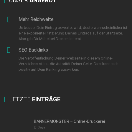
UNSER
ANGEBOT
Mehr Reichweite
Je besser Dein Eintrag bewertet wird, desto wahrscheinlicher ist
eine exponierte Platzierung Deines Eintrags auf der Startseite.
Also gib Dir Mühe bei Deinem Inserat.
SEO Backlinks
Die Veröffentlichung Deiner Webseite in diesem Online-
Verzeichnis stärkt die Autorität Deiner Seite. Dies kann sich
positiv auf Dein Ranking auswirken.
LETZTE
EINTRÄGE
BANNERMONSTER – Online-Druckerei
Bayern