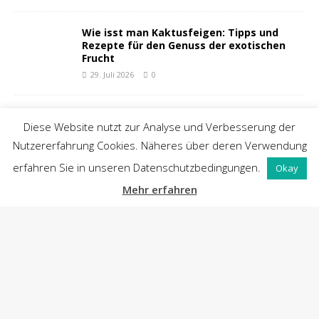
h
n
e
l
l
e
s
R
e
z
Diese Website nutzt zur Analyse und Verbesserung der
e
Nutzererfahrung Cookies. Näheres über deren Verwendung
p
t
erfahren Sie in unseren Datenschutzbedingungen.
Okay
m
Mehr erfahren
i
t
B
l
ä
t
t
e
r
t
e